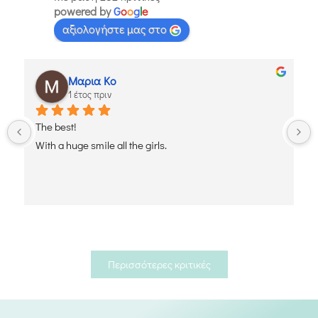
powered by
G
o
o
g
l
e
αξιολογήστε μας στο
Μαρια Κο
1 έτος πριν
The best!
With a huge smile all the girls.
Περισσότερες κριτικές