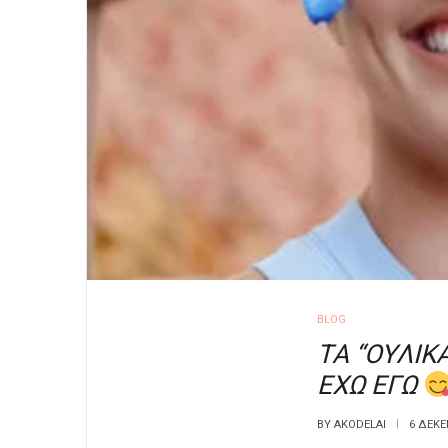
POSTED
BLOG
IN
ΤΑ “ΟΥΛΙΚΑ
ΕΧΩ ΕΓΩ
BY
AKODELAI
6 ΔΕΚΕ