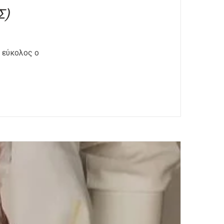
Σ)
 εύκολος ο