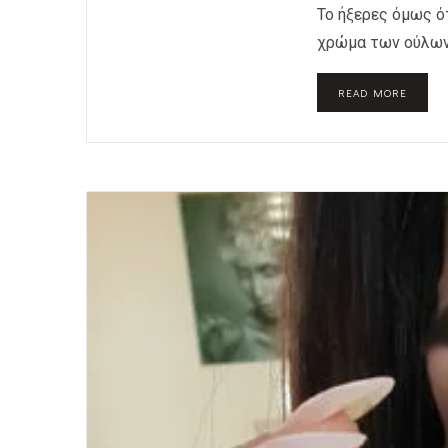
Το ήξερες όμως ό
χρώμα των ούλων μ
READ MORE