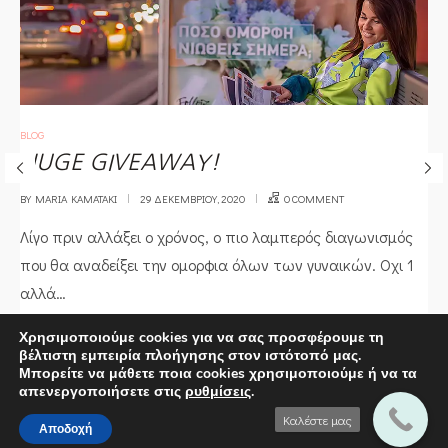
POSTED
BLOG
IN
HUGE GIVEAWAY!
BY
MARIA KAMATAKI
29 ΔΕΚΕΜΒΡΊΟΥ, 2020
0 COMMENT
Λίγο πριν αλλάξει ο χρόνος, ο πιο λαμπερός διαγωνισμός
που θα αναδείξει την ομορφια όλων των γυναικών. Οχι 1
αλλά…
Χρησιμοποιούμε cookies για να σας προσφέρουμε τη
READ MORE
βέλτιστη εμπειρία πλοήγησης στον ιστότοπό μας.
Μπορείτε να μάθετε ποια cookies χρησιμοποιούμε ή να τα
απενεργοποιήσετε στις
ρυθμίσεις
.
Καλέστε μας
Αποδοχή